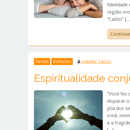
fidelidad
região ond
“Catito” […
Continu
Família
Reflexões
Daladier Santos
Espiritualidade con
“Você fez 
disparar 
jóia dos s
irmã, minh
e a fragrâ
[…]