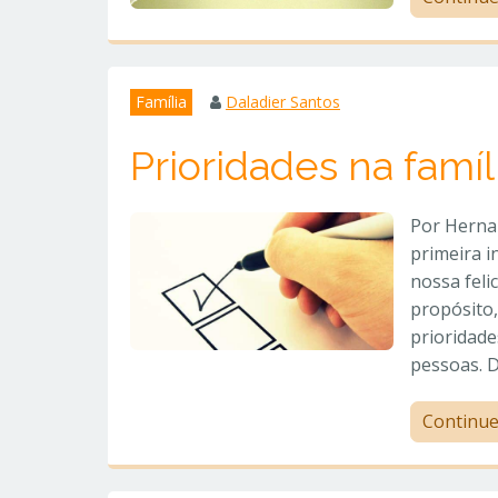
Família
Daladier Santos
Prioridades na famíl
Por Hernan
primeira in
nossa feli
propósito
prioridade
pessoas. 
Continu