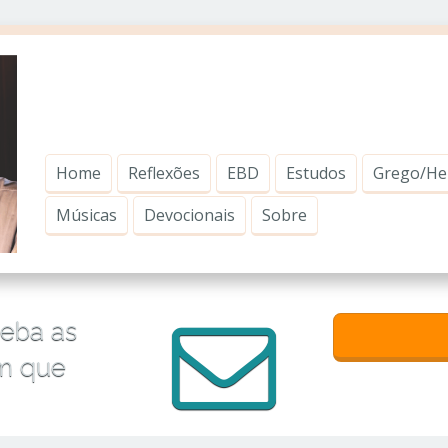
Home
Reflexões
EBD
Estudos
Grego/He
Músicas
Devocionais
Sobre
ceba as
im que