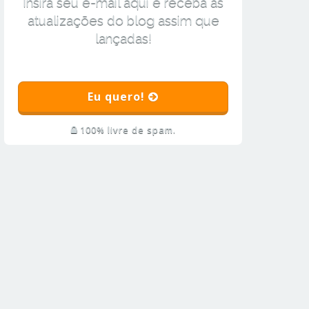
Insira seu e-mail aqui e receba as
atualizações do blog assim que
lançadas!
Eu quero!
100% livre de spam.