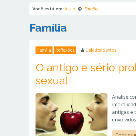
Você está em:
Início
Família
Família
Família
Reflexões
Daladier Santos
O antigo e sério pr
sexual
Analise co
imoralidad
antigas e
envolvidos
Continu