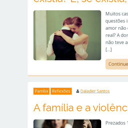
Muitos ca
questões i
amor não e
real? A do
não teve a
[…]
Continu
Família
Reflexões
Daladier Santos
A família e a violên
Prezados 1