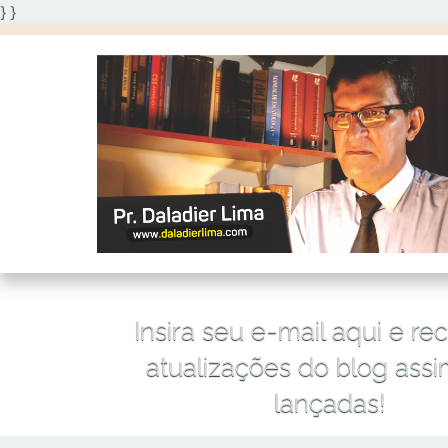
} }
Insira seu e-mail aqui e re
atualizações do blog ass
lançadas!