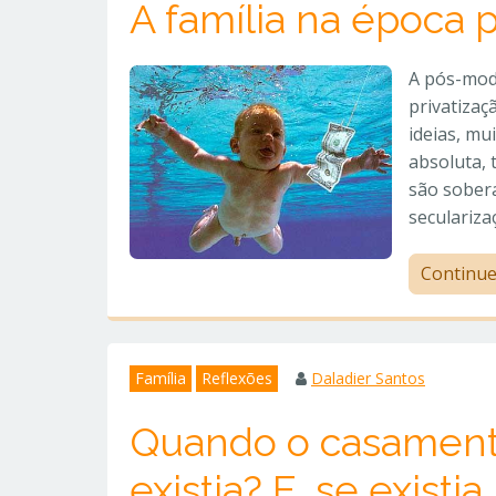
A família na época
A pós-mode
privatizaç
ideias, mu
absoluta, 
são sober
seculariza
Continu
Família
Reflexões
Daladier Santos
Quando o casamento
existia? E, se existi