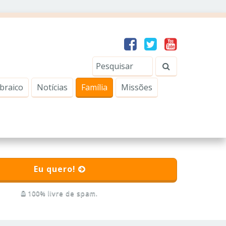
braico
Notícias
Família
Missões
Eu quero!
100% livre de spam.