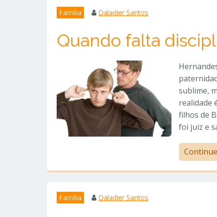
Família
Daladier Santos
Quando falta discipl
Hernandes
paternida
sublime, m
realidade 
filhos de 
foi juiz e 
Continu
Família
Daladier Santos