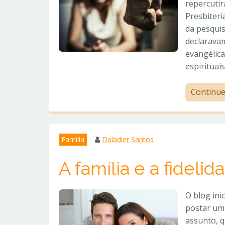
repercuti
Presbiteri
da pesqui
declaravam
evangélica
espirituai
Continu
Família
Daladier Santos
A família e a fidelid
O blog ini
postar um 
assunto, q