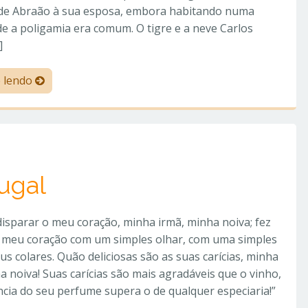
e de Abraão à sua esposa, embora habitando numa
e a poligamia era comum. O tigre e a neve Carlos
]
e lendo
jugal
disparar o meu coração, minha irmã, minha noiva; fez
o meu coração com um simples olhar, com uma simples
eus colares. Quão deliciosas são as suas carícias, minha
a noiva! Suas carícias são mais agradáveis que o vinho,
ncia do seu perfume supera o de qualquer especiaria!”