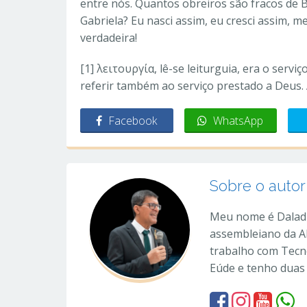
entre nós. Quantos obreiros são fracos de 
Gabriela? Eu nasci assim, eu cresci assim, 
verdadeira!
[1] λειτουργία, lê-se leiturguia, era o serv
referir também ao serviço prestado a Deus. A 
Facebook
WhatsApp
Sobre o autor
Meu nome é Daladi
assembleiano da A
trabalho com Tecn
Eúde e tenho duas fi