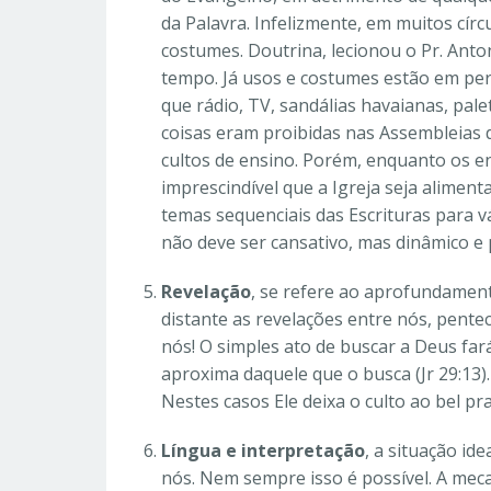
da Palavra. Infelizmente, em muitos cír
costumes. Doutrina, lecionou o Pr. Anto
tempo. Já usos e costumes estão em p
que rádio, TV, sandálias havaianas, pale
coisas eram proibidas nas Assembleias
cultos de ensino. Porém, enquanto os e
imprescindível que a Igreja seja alimen
temas sequenciais das Escrituras para 
não deve ser cansativo, mas dinâmico e 
Revelação
, se refere ao aprofundamento
distante as revelações entre nós, pent
nós! O simples ato de buscar a Deus far
aproxima daquele que o busca (Jr 29:13)
Nestes casos Ele deixa o culto ao bel pr
Língua e interpretação
, a situação id
nós. Nem sempre isso é possível. A mecan