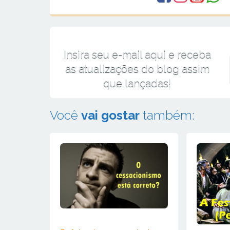
Insira seu e-mail aqui e receba
as atualizações do blog assim
que lançadas!
Você
vai gostar
também: