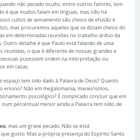
, quando não pecado oculto, entre outros fatores, tem
do é que muitos falam em línguas, mas não há
nossos cultos de avivamento são cheios de efusão e
lizo, mas procuremos aqueles que se diziam cheios do
uas em determinadas reuniões no trabalho árduo da
. Outro detalhe é que Paulo está falando de uma
 reunidas, o que é diferente de nossas grandes e
25 pessoas pusessem ordem na interpretação ou
dos em casas.
ue espaço tem sido dado à Palavra de Deus? Quanto
iro ensino? Não em megalomania, maneirismos,
tionamento psicológico? É complicado concluir que em
 num percentual menor ainda a Palavra tem sido, de
ixo
, mas um grave pecado. Não se está
ue gosto. Mas a própria presença do Espírito Santo