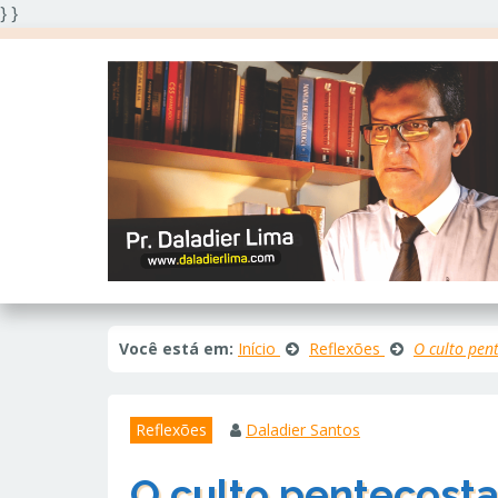
} }
Você está em:
Início
Reflexões
O culto pen
Reflexões
Daladier Santos
O culto pentecosta