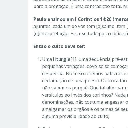
para a pregação. É uma contradição total. M
Paulo ensinou em I Coríntios 14:26 (mar
ajuntais, cada um de vós tem [a]salmo, tem [
[e]interpretação. Faça-se tudo para edificaçã
Então o culto deve ter
:
Uma
liturgia
[1], uma sequência pré-es
pequenas variações, deve-se se começar
despedida. No meio teremos palavras e o
declamação de uma poesia. Outrora tão 
não sabemos porquê. Que tal alternar n
versículos ao invés dos corinhos? Nada 
denominações, não costuma engessar o 
amalgamar os orgãos e os temas de seu
alguma previsibilidade ao culto;