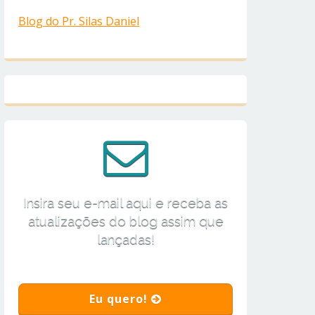
Blog do Pr. Silas Daniel
Insira seu e-mail aqui e receba as
atualizações do blog assim que
lançadas!
Eu quero!