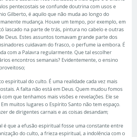
culos pentecostais se confunde doutrina com usos e
nio Gilberto, é aquilo que não muda ao longo do
ermanente mudança. Houve um tempo, por exemplo, em
tó lascado na parte de trás, pintura no cabelo e outras
 de Deus. Estes assuntos tomavam grande parte dos
nsinadores cuidavam do frasco, o perfume ia embora. É
tada com a Palavra regularmente. Que tal escolher
vários encontros semanais? Evidentemente, o ensino
proveitoso;
 espiritual do culto. É uma realidade cada vez mais
ecostais. A falta não está em Deus. Quem mudou fomos
á com que tenhamos mais visões e revelações. Ele se
. Em muitos lugares o Espírito Santo não tem espaço.
azer de dirigentes carnais e as coisas desandam;
eal é que a efusão espiritual fosse uma constante entre
ização do culto, a frieza espiritual, a indolência com o