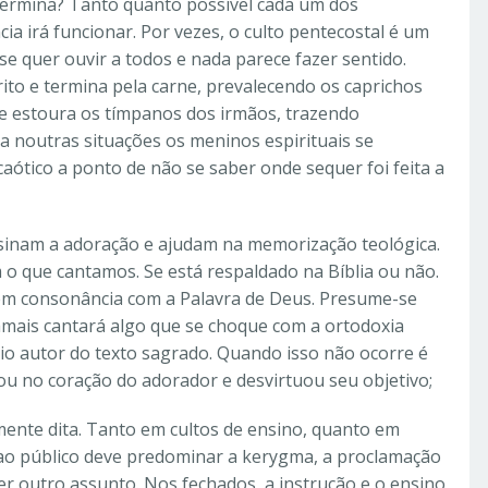
termina? Tanto quanto possível cada um dos
ia irá funcionar. Por vezes, o culto pentecostal é um
 quer ouvir a todos e nada parece fazer sentido.
ito e termina pela carne, prevalecendo os caprichos
e estoura os tímpanos dos irmãos, trazendo
a noutras situações os meninos espirituais se
caótico a ponto de não se saber onde sequer foi feita a
nsinam a adoração e ajudam na memorização teológica.
 o que cantamos. Se está respaldado na Bíblia ou não.
 em consonância com a Palavra de Deus. Presume-se
jamais cantará algo que se choque com a ortodoxia
prio autor do texto sagrado. Quando isso não ocorre é
ou no coração do adorador e desvirtuou seu objetivo;
amente dita. Tanto em cultos de ensino, quanto em
 ao público deve predominar a kerygma, a proclamação
r outro assunto. Nos fechados, a instrução e o ensino