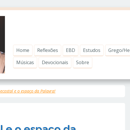
Home
Reflexões
EBD
Estudos
Grego/He
Músicas
Devocionais
Sobre
tecostal e o espaço da Palavra!
l e o espaço da