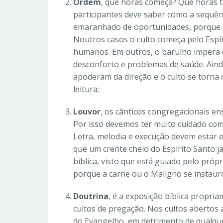
Ordem
, que horas começa? Que horas 
participantes deve saber como a sequênc
emaranhado de oportunidades, porque se
Noutros casos o culto começa pelo Espír
humanos. Em outros, o barulho impera 
desconforto e problemas de saúde. Aind
apoderam da direção e o culto se torna 
leitura;
Louvor
, os cânticos congregacionais e
Por isso devemos ter muito cuidado com
Letra, melodia e execução devem estar
que um crente cheio do Espírito Santo 
bíblica, visto que está guiado pelo pró
porque a carne ou o Maligno se instaur
Doutrina
, é a exposição bíblica propri
cultos de pregação. Nos cultos abertos
do Evangelho, em detrimento de qualque