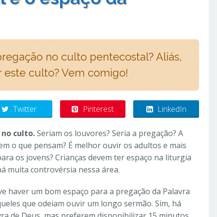
egação no culto pentecostal? Aliás,
 este culto? Vem comigo!
Twitter
Pinterest
LinkedIn
 no culto.
Seriam os louvores? Seria a pregação? A
em o que pensam? É melhor ouvir os adultos e mais
para os jovens? Crianças devem ter espaço na liturgia
 há muita controvérsia nessa área.
e haver um bom espaço para a pregação da Palavra
queles que odeiam ouvir um longo sermão. Sim, há
ra de Deus, mas preferem disponibilizar 15 minutos