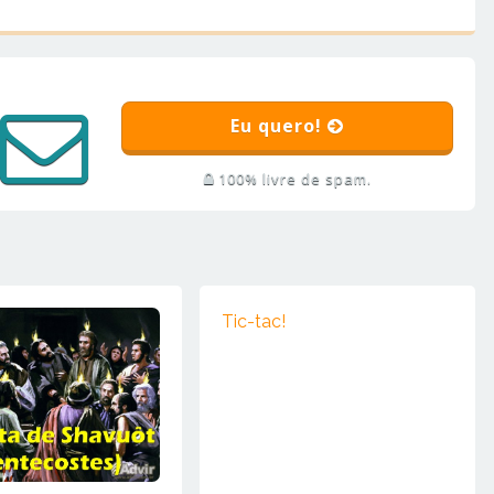
Eu quero!
100% livre de spam.
Tic-tac!