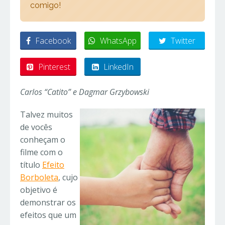
comigo!
Facebook
WhatsApp
Twitter
Pinterest
LinkedIn
Carlos “Catito” e Dagmar Grzybowski
Talvez muitos
de vocês
conheçam o
filme com o
título
Efeito
Borboleta
, cujo
objetivo é
demonstrar os
efeitos que um