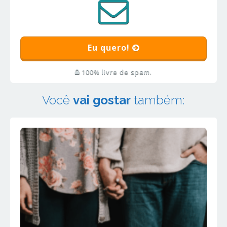
Eu quero!
100% livre de spam.
Você
vai gostar
também: