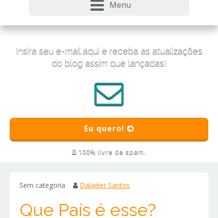
Menu
Insira seu e-mail aqui e receba as atualizações
do blog assim que lançadas!
Eu quero!
100% livre de spam.
Sem categoria
Daladier Santos
Que País é esse?