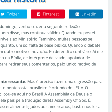
Twitter
Pinterest
LinkedIn
domingo, venho trazer a seguinte reflexão:
quem disse, mas continua válido). Quando eu postei
oráveis ao Ministério Feminino, muitas pessoas se
quanto, um só: falta de base bíblica. Quando o debate
m outro motivo: inovação. Eu defendi o contrário. Aí me
 na Bíblia, de intérprete desviado, apoiador de
 para retirar seus comentários, pelo único motivo de
interessante.
Mas é preciso fazer uma digressão para
o pentecostal brasileiro é oriundo dos EUA. O
icou-se aqui no Brasil. A Assembléia de Deus é o
le país pela tradução direta Assembly Of God. É,
visceralmente ligados aos americanos, basta-nos ler a