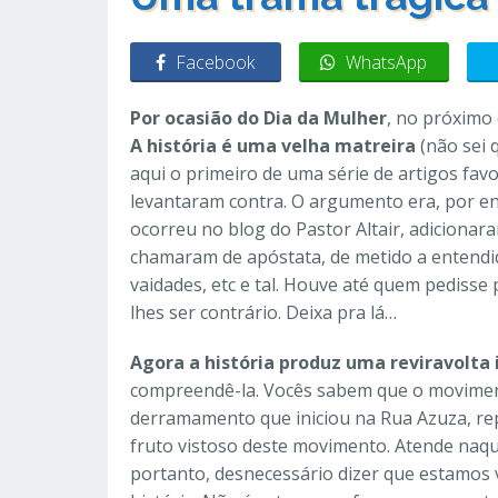
Facebook
WhatsApp
Por ocasião do Dia da Mulher
, no próximo 
A história é uma velha matreira
(não sei 
aqui o primeiro de uma série de artigos fav
levantaram contra. O argumento era, por en
ocorreu no blog do Pastor Altair, adicionara
chamaram de apóstata, de metido a entendido
vaidades, etc e tal. Houve até quem pedisse
lhes ser contrário. Deixa pra lá…
Agora a história produz uma reviravolta 
compreendê-la. Vocês sabem que o moviment
derramamento que iniciou na Rua Azuza, repl
fruto vistoso deste movimento. Atende naque
portanto, desnecessário dizer que estamos 