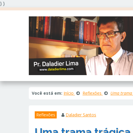
} }
Você está em:
Início
Reflexões
Uma trama t
Reflexões
Daladier Santos
Uma trama trágica 