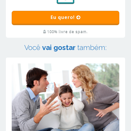
Eu quero!
100% livre de spam.
Você
vai gostar
também: