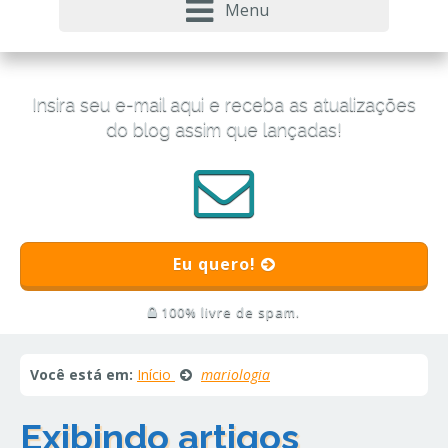
Menu
Insira seu e-mail aqui e receba as atualizações
do blog assim que lançadas!
Eu quero!
100% livre de spam.
Você está em:
Início
mariologia
Exibindo artigos