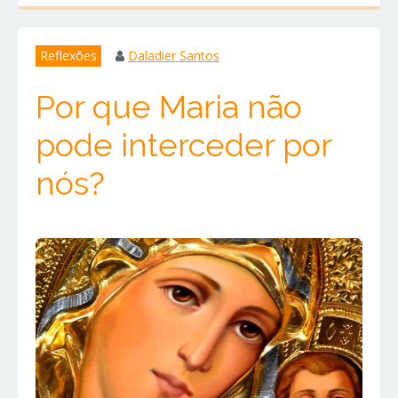
Reflexões
Daladier Santos
Por que Maria não
pode interceder por
nós?