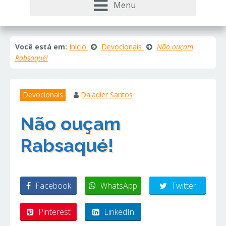
Menu
Você está em:
Início
Devocionais
Não ouçam
Rabsaqué!
Devocionais
Daladier Santos
Não ouçam
Rabsaqué!
Facebook
WhatsApp
Twitter
Pinterest
LinkedIn