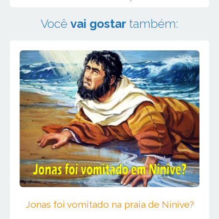
Você
vai gostar
também:
Jonas foi vomitado na praia de Nínive?