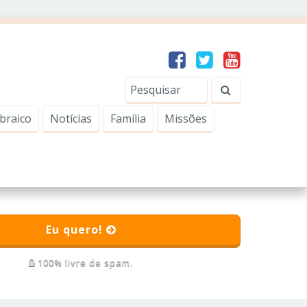
braico
Notícias
Família
Missões
Eu quero!
100% livre de spam.