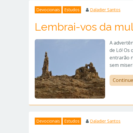
Devocionais
Estudos
Daladier Santos
Lembrai-vos da mul
A advertên
de Ló! Os 
entrarão n
sem miseri
Continu
Devocionais
Estudos
Daladier Santos