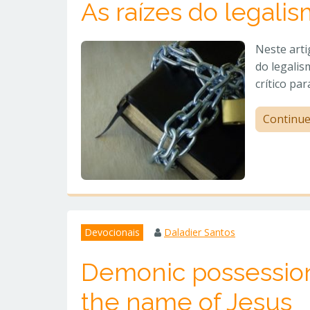
As raízes do legali
Neste art
do legali
crítico pa
Continu
Devocionais
Daladier Santos
Demonic possession 
the name of Jesus