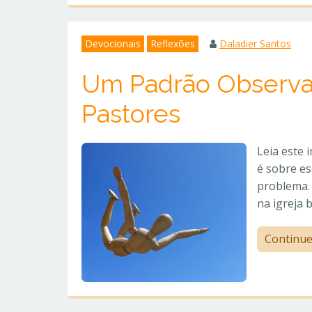
Devocionais
Reflexões
Daladier Santos
Um Padrão Observa
Pastores
Leia este 
é sobre e
problema. 
na igreja b
Continu