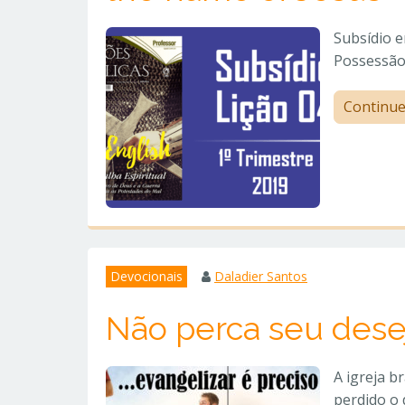
Subsídio e
Possessão
Continu
Devocionais
Daladier Santos
Não perca seu desej
A igreja b
perdido o 