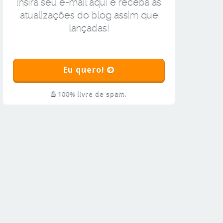
Insira seu e-mail aqui e receba as
atualizações do blog assim que
lançadas!
Eu quero!
100% livre de spam.