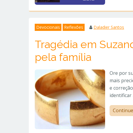
Devocionais
Reflexões
Daladier Santos
Tragédia em Suzano
pela família
Ore por su
mais preci
e correção
identifica
Continu