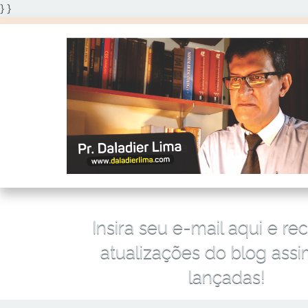
} }
Insira seu e-mail aqui e re
atualizações do blog ass
lançadas!