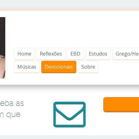
Home
Reflexões
EBD
Estudos
Grego/He
Músicas
Devocionais
Sobre
ceba as
im que