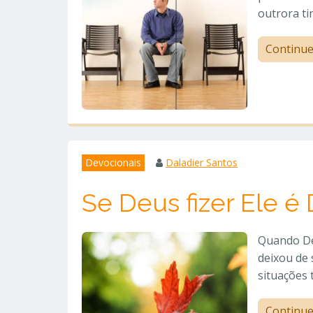
outrora t
Continu
Devocionais
Daladier Santos
Se Deus fizer Ele é 
Quando Deu
deixou de
situações 
Continu